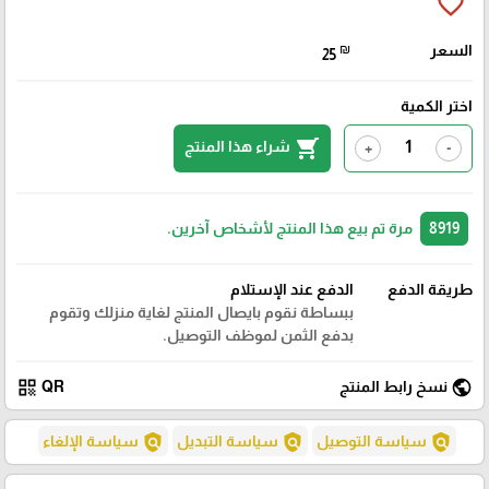
favorite_border
السعر
₪
25
اختر الكمية
shopping_cart
شراء هذا المنتج
+
-
8919
مرة تم بيع هذا المنتج لأشخاص آخرين.
طريقة الدفع
الدفع عند الإستلام
ببساطة نقوم بايصال المنتج لغاية منزلك وتقوم
بدفع الثمن لموظف التوصيل.
qr_code
public
نسخ رابط المنتج
QR
policy
policy
policy
سياسة التوصيل
سياسة التبديل
سياسة الإلغاء