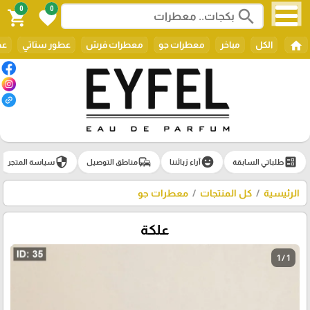
0
0
search
shopping_cart
favorite
home
الكل
مباخر
معطرات جو
معطرات فرش
عطور ستاتي
عط
security
commute
emoji_emotions
ballot
طلباتي السابقة
آراء زبائننا
مناطق التوصيل
سياسة المتجر
الرئيسية
كل المنتجات
معطرات جو
علكة
1 / 1