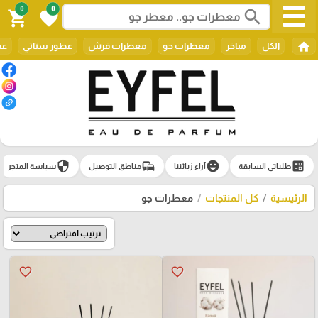
0
0
search
shopping_cart
favorite
home
الكل
مباخر
معطرات جو
معطرات فرش
عطور ستاتي
عط
security
commute
emoji_emotions
ballot
طلباتي السابقة
آراء زبائننا
مناطق التوصيل
سياسة المتجر
الرئيسية
كل المنتجات
معطرات جو
favorite_border
favorite_border